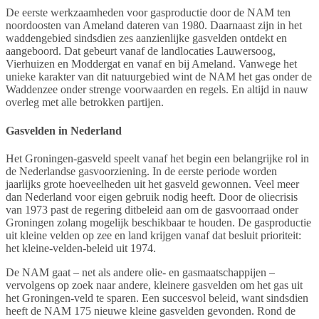
De eerste werkzaamheden voor gasproductie door de NAM ten
noordoosten van Ameland dateren van 1980. Daarnaast zijn in het
waddengebied sindsdien zes aanzienlijke gasvelden ontdekt en
aangeboord. Dat gebeurt vanaf de landlocaties Lauwersoog,
Vierhuizen en Moddergat en vanaf en bij Ameland. Vanwege het
unieke karakter van dit natuurgebied wint de NAM het gas onder de
Waddenzee onder strenge voorwaarden en regels. En altijd in nauw
overleg met alle betrokken partijen.
Gasvelden in Nederland
Het Groningen-gasveld speelt vanaf het begin een belangrijke rol in
de Nederlandse gasvoorziening. In de eerste periode worden
jaarlijks grote hoeveelheden uit het gasveld gewonnen. Veel meer
dan Nederland voor eigen gebruik nodig heeft. Door de oliecrisis
van 1973 past de regering ditbeleid aan om de gasvoorraad onder
Groningen zolang mogelijk beschikbaar te houden. De gasproductie
uit kleine velden op zee en land krijgen vanaf dat besluit prioriteit:
het kleine-velden-beleid uit 1974.
De NAM gaat – net als andere olie- en gasmaatschappijen –
vervolgens op zoek naar andere, kleinere gasvelden om het gas uit
het Groningen-veld te sparen. Een succesvol beleid, want sindsdien
heeft de NAM 175 nieuwe kleine gasvelden gevonden. Rond de