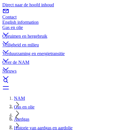
Direct naar de hoofd inhoud
Contact
English information
Gas en olie
Opruimen en hergebruik
Veiligheid en milieu
Verduurzaming en energietransitie
Over de NAM
Nieuws
NAM
Gas en olie
Aardgas
Historie van aardgas en aardolie