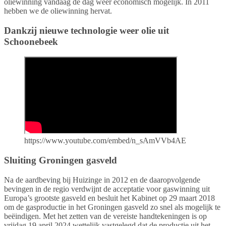
oliewinning vandaag de dag weer economisch mogelijk. In 2011
hebben we de oliewinning hervat.
Dankzij nieuwe technologie weer olie uit
Schoonebeek
https://www.youtube.com/embed/n_sAmVVb4AE
Sluiting Groningen gasveld
Na de aardbeving bij Huizinge in 2012 en de daaropvolgende
bevingen in de regio verdwijnt de acceptatie voor gaswinning uit
Europa’s grootste gasveld en besluit het Kabinet op 29 maart 2018
om de gasproductie in het Groningen gasveld zo snel als mogelijk te
beëindigen. Met het zetten van de vereiste handtekeningen is op
vrijdag 19 april 2024 wettelijk vastgelegd dat de productie uit het