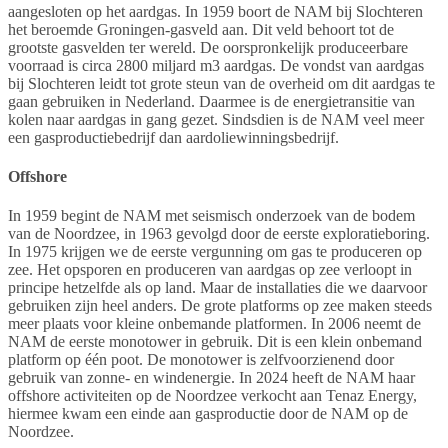
aangesloten op het aardgas. In 1959 boort de NAM bij Slochteren
het beroemde Groningen-gasveld aan. Dit veld behoort tot de
grootste gasvelden ter wereld. De oorspronkelijk produceerbare
voorraad is circa 2800 miljard m3 aardgas. De vondst van aardgas
bij Slochteren leidt tot grote steun van de overheid om dit aardgas te
gaan gebruiken in Nederland. Daarmee is de energietransitie van
kolen naar aardgas in gang gezet. Sindsdien is de NAM veel meer
een gasproductiebedrijf dan aardoliewinningsbedrijf.
Offshore
In 1959 begint de NAM met seismisch onderzoek van de bodem
van de Noordzee, in 1963 gevolgd door de eerste exploratieboring.
In 1975 krijgen we de eerste vergunning om gas te produceren op
zee. Het opsporen en produceren van aardgas op zee verloopt in
principe hetzelfde als op land. Maar de installaties die we daarvoor
gebruiken zijn heel anders. De grote platforms op zee maken steeds
meer plaats voor kleine onbemande platformen. In 2006 neemt de
NAM de eerste monotower in gebruik. Dit is een klein onbemand
platform op één poot. De monotower is zelfvoorzienend door
gebruik van zonne- en windenergie. In 2024 heeft de NAM haar
offshore activiteiten op de Noordzee verkocht aan Tenaz Energy,
hiermee kwam een einde aan gasproductie door de NAM op de
Noordzee.