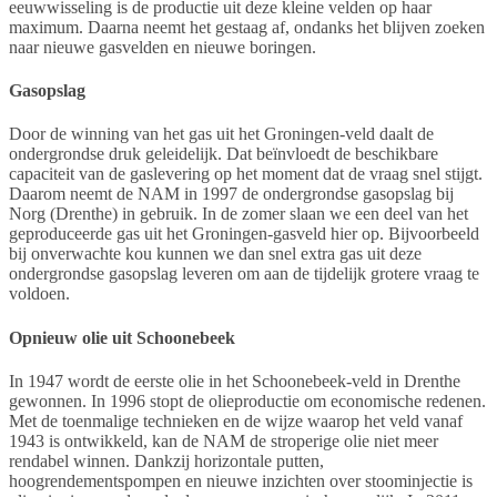
eeuwwisseling is de productie uit deze kleine velden op haar
maximum. Daarna neemt het gestaag af, ondanks het blijven zoeken
naar nieuwe gasvelden en nieuwe boringen.
Gasopslag
Door de winning van het gas uit het Groningen-veld daalt de
ondergrondse druk geleidelijk. Dat beïnvloedt de beschikbare
capaciteit van de gaslevering op het moment dat de vraag snel stijgt.
Daarom neemt de NAM in 1997 de ondergrondse gasopslag bij
Norg (Drenthe) in gebruik. In de zomer slaan we een deel van het
geproduceerde gas uit het Groningen-gasveld hier op. Bijvoorbeeld
bij onverwachte kou kunnen we dan snel extra gas uit deze
ondergrondse gasopslag leveren om aan de tijdelijk grotere vraag te
voldoen.
Opnieuw olie uit Schoonebeek
In 1947 wordt de eerste olie in het Schoonebeek-veld in Drenthe
gewonnen. In 1996 stopt de olieproductie om economische redenen.
Met de toenmalige technieken en de wijze waarop het veld vanaf
1943 is ontwikkeld, kan de NAM de stroperige olie niet meer
rendabel winnen. Dankzij horizontale putten,
hoogrendementspompen en nieuwe inzichten over stoominjectie is