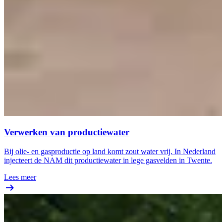
Verwerken van productiewater
Bij olie- en gasproductie op land komt zout water vrij. In Nederland
injecteert de NAM dit productiewater in lege gasvelden in Twente.
Lees meer