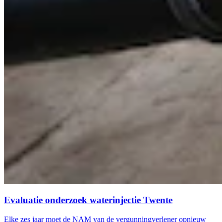
Evaluatie onderzoek waterinjectie Twente
Elke zes jaar moet de NAM van de vergunningverlener opnieuw