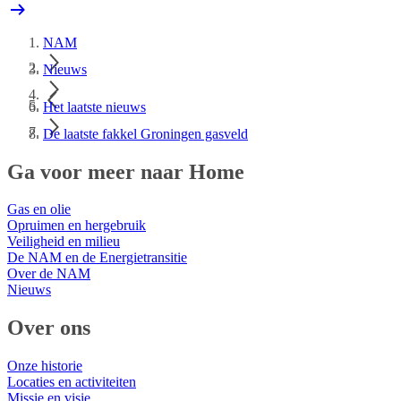
NAM
Nieuws
Het laatste nieuws
De laatste fakkel Groningen gasveld
Ga voor meer naar Home
Gas en olie
Opruimen en hergebruik
Veiligheid en milieu
De NAM en de Energietransitie
Over de NAM
Nieuws
Over ons
Onze historie
Locaties en activiteiten
Missie en visie