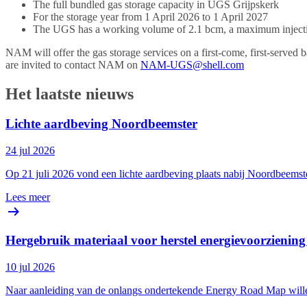
The full bundled gas storage capacity in UGS Grijpskerk
For the storage year from 1 April 2026 to 1 April 2027
The UGS has a working volume of 2.1 bcm, a maximum injectio
NAM will offer the gas storage services on a first-come, first-served 
are invited to contact NAM on
NAM-UGS@shell.com
Het laatste nieuws
Lichte aardbeving Noordbeemster
24 jul 2026
Op 21 juli 2026 vond een lichte aardbeving plaats nabij Noordbeemst
Lees meer
Hergebruik materiaal voor herstel energievoorzienin
10 jul 2026
Naar aanleiding van de onlangs ondertekende Energy Road Map wille