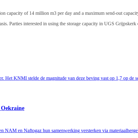
n capacity of 14 million m3 per day and a maximum send-out capacity
basis. Parties interested in using the storage capacity in UGS Grijpsker
er. Het KNMI stelde de magnitude van deze beving vast op 1,7 op de sc
g Oekraine
n NAM en Naftogaz hun samenwerking versterken via materiaalhergebr