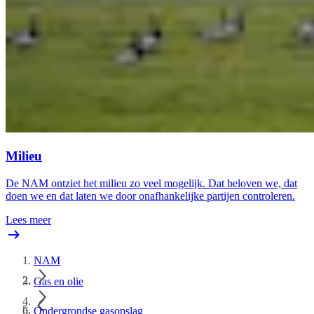
Milieu
De NAM ontziet het milieu zo veel mogelijk. Dat beloven we, dat
doen we en dat laten we door onafhankelijke partijen controleren.
Lees meer
NAM
Gas en olie
Ondergrondse gasopslag